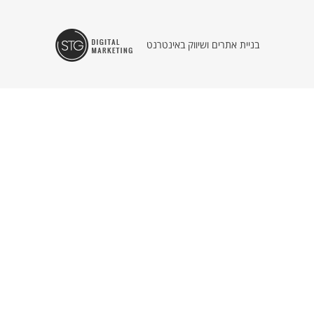
מוזיאון ניסכו
לב השביל
אירועים ועדכונים
בניית אתרים ושיווק באינטרנט
גלריות ועיצוב
פעילויות
סיורים
סדנאות
יום בכפר לקבוצות
אמפי עין הוד
מסעדות ועוד
אירוח בכפר
שמן זית
עב/EN