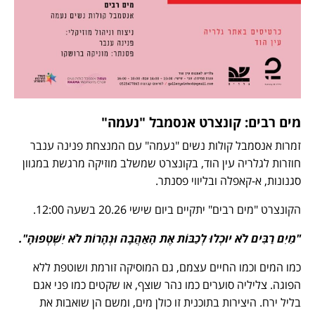
מים רבים: קונצרט אנסמבל "נעמה"
זמרות אנסמבל קולות נשים "נעמה" עם המנצחת פנינה ענבר
חוזרות לגלריה עין הוד, בקונצרט שמשלב מוזיקה מרגשת במגוון
סגנונות, א-קאפלה ובליווי פסנתר.
הקונצרט "מים רבים" יתקיים ביום שישי 20.26 בשעה 12:00.
"מַיִם רַבִּים לֹא יוּכְלוּ לְכַבּוֹת אֶת הָאַהֲבָה וּנְהָרוֹת לֹא יִשְׁטְפוּהָ".
כמו המים וכמו החיים עצמם, גם המוסיקה זורמת ושוטפת ללא
הפוגה. צליליה סוערים כמו נהר שוצף, או שקטים כמו פני אגם
בליל ירח. היצירות בתוכנית זו כולן מים, ומשם הן שואבות את