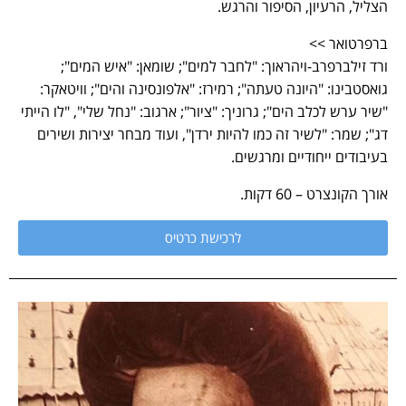
הצליל, הרעיון, הסיפור והרגש.
ברפרטואר >>
ורד זילברפרב-ויהראוך: "לחבר למים"; שומאן: "איש המים";
גואסטבינו: "היונה טעתה"; רמירז: "אלפונסינה והים"; וויטאקר:
"שיר ערש לכלב הים"; גרוניך: "ציור"; ארגוב: "נחל שלי", "לו הייתי
דג"; שמר: "לשיר זה כמו להיות ירדן", ועוד מבחר יצירות ושירים
בעיבודים ייחודיים ומרגשים.
אורך הקונצרט – 60 דקות.
לרכישת כרטיס