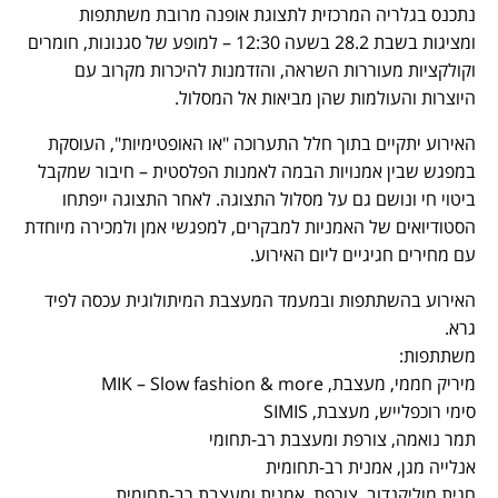
נתכנס בגלריה המרכזית לתצוגת אופנה מרובת משתתפות
ומציגות בשבת 28.2 בשעה 12:30 – למופע של סגנונות, חומרים
וקולקציות מעוררות השראה, והזדמנות להיכרות מקרוב עם
היוצרות והעולמות שהן מביאות אל המסלול.
האירוע יתקיים בתוך חלל התערוכה "או האופטימיות", העוסקת
במפגש שבין אמנויות הבמה לאמנות הפלסטית – חיבור שמקבל
ביטוי חי ונושם גם על מסלול התצוגה.
לאחר התצוגה ייפתחו
הסטודיואים של האמניות למבקרים, למפגשי אמן ולמכירה מיוחדת
עם מחירים חגיגיים ליום האירוע.
האירוע בהשתתפות ובמעמד המעצבת המיתולוגית עכסה לפיד
גרא.
משתתפות:
מיריק חממי, מעצבת, MIK – Slow fashion & more
סימי רוכפלייש, מעצבת, SIMIS
תמר נואמה, צורפת ומעצבת רב-תחומי
אנלייה מגן, אמנית רב-תחומית
חגית מוליקנדוב, צורפת, אמנית ומעצבת רב-תחומית