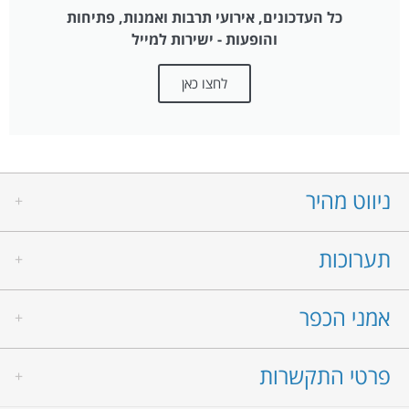
כל העדכונים, אירועי תרבות ואמנות, פתיחות
והופעות - ישירות למייל
לחצו כאן
ניווט מהיר
תערוכות
אמנים
אמני הבית
אמנים אורחים
אמני הכפר
גלריה לאמנות עין הוד
לזכרם
מוזיאון ינקו דאדא
אודות
המעבדאדא
פרטי התקשרות
עין הוד
אמני הבית
פסלי חוצות
חתני וכלות פרס ישראל
אמנים אורחים