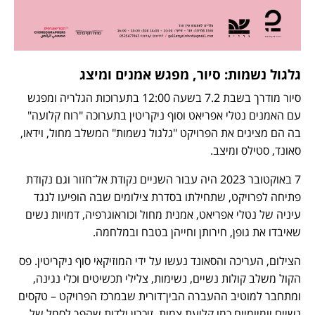
גלגול נשמות: סיור, מפגש אמנים ומיצג
סיור מודרך בשבת 7.2 בשעה 12:00 בתערוכות הגלריה ומפגש
עם האמנים נטלי אפריאט וסוף ניקריטין בתערוכה "רוח קלועה"
בה הם מציגים את הפרויקט "גלגול נשמות" המשלב מחול, וידאו,
סאונד, סטילס ומיצב.
7 באוקטובר 2023 היה עבור השניים נקודת אל־חזור וגם נקודת
פתיחה לפרויקט, שתחילתו בסדרת צילומים שבה הופיעו לנגד
עיניה של נטלי אפריאט, אמנית מחול וכוראוגרפיה, דמויות נשים
שאיבדו את גופן, חירותן וחייהן בטבח ובמלחמה.
הצילום, העריכה והסאונד נעשו על ידי המוזיקאי סוף ניקריטין. פס
הקול משלב קולות נשיים, נשימות, צלילי תכשיטים וכלי נגינה,
ומתחבר למוטיב ההעברה הבין־דורית שבמרכז הפרויקט – טקסים
נשיים יומיומיים כמו קליעת צמות, זיכרון ילדות שהפך לסמל של