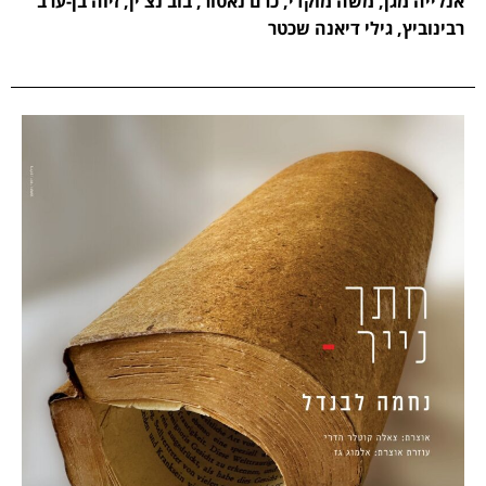
אנלייה מגן, משה מוקדי, כרם נאטור, בוב נצ'ין, זיוה בן-ערב
רבינוביץ, גילי דיאנה שכטר