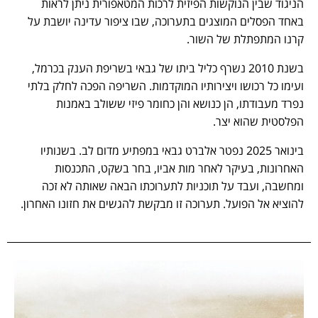
הניגוד שבין הנוקשות הפיזית לרכות המטאפורית ניתן לראות
באחד הפסלים המוצגים בתערוכה, שבו ציפור עדינה יושבת על
קרנו המתפתלת של השור.
בשנת 2010 נשרף כליל ביתו של גבאי בשריפת הענק בכרמל,
ועימו כל רכושו ויצירותיו המוקדמות. השריפה הפכה לחלק בלתי
נפרד מעבודתו, הן כנושא והן כחומר פיזי ששולב באמנות
הפלסטית שהוא יצר.
בינואר 2025 נפטר אלברט גבאי במפתיע מדום לב. בשנותיו
האחרונות, בעיקר לאחר מות אביו, בחר בשקט, התכנסות
ומחשבה, ועבד על תוכניות לתערוכתו הבאה שאותה לא זכה
להוציא אל הפועל. תערוכה זו מבקשת להגשים את חזונו האחרון.