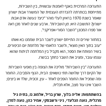
התערוכה המרכזית באגף לאמנות עכשווית
, בין השבירוֹת,
מתייחסת בכותרתה להגדרתו העצמית של המשורר אבות ישורון
שאמר בשנת 1970 בראיון לעלי מוהר
"כיצד נעשה אדם אבות
ישורון? התשובה היא: מן השבירוֹת".
ארבע שנים לאחר מכן ראה
אור ספרו המכונן "השבר הסורי-אפריקני".
במחזור שירים זה התייחס ישורון לשבר הבית שממנו בא ואותו
"עזב בתוך האין מוצא", ולשבר הלאומי של מלחמת יום הכיפורים.
בשיר הפותח את הספר, הוא מקביל בין המלחמה לניתוח שהוא
עצמו עובר, ומציב את השבר כחתך בבשרו.
התערוכה "בין השבירוֹת" מוליכה את הצופה בין מופעי השבירוֹת
של הקיום דרך שלושה תתי נושאים: הבית, הגוף והסביבה. החומר
ומה שמכיל את החומר הופכים לאחד – עץ, זכוכית, שלד או ביצים;
השבר אינו עוד מצב, אלא תכלית.
בהשתתפות: אליה בלוך, שרון בריל, אלמוג גז, בתיה גיל
מרגלית, נועה הגלעדי, ניני ורשבסקי, אמיר כהן, נועה למדן,