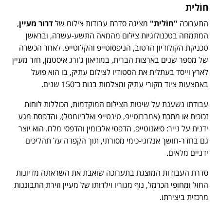
חוֹלית
התערוכה
"חוֹלית"
מציגה סדרת עבודות צילום של
דרור מעיין
,
המתמחה בטכנולוגיות צילום מהמאה התשע-עשרה, ובראשן
טכניקת הקולודיון הרטוב, הניפסוטייפ והקלוטייפ. לאחר הכשרה
של מספר שנים בארצות הברית, במוזיאון ג'ורג איסטמן, חזר מעיין
לארץ וייסד בעתלית את הסטודיו לצילום עתיק, בו הוא פועל
באמצעות ציוד מקורי עתיק ומצלמות בנות כ־150 שנים.
עבודתו נשענת על שיטות הצילום המוקדמות, הכוללות לוחות
זכוכית או מתכת (אמברוטייפ, טינטייפ ואלביומטל), והדפסת מגע
ידנית על נייר: סיאנוטייפ, הדפסי אלבומין והדפסי מלח. הוא יוצר
גם בחדר-חושך אנלוגי-כימי מסורתי, תוך הקפדה על תהליכים
ידניים מלאים.
סדרת העבודות המוצגת בתערוכה שואבת את השראתה מדיונות
החול ומחופי הכרמל, נוף מגוריו וילדותו של מעיין וזירת התבוננות
מרכזית ביצירתו.