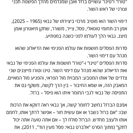
"טורו" ו"טינו" עשויים ברזל ואבן שמגלמים מהלך הפשטה תכני
וצורני של ראש השור.
דימוי השור הוא מוטיב מרכזי ביצירתו של גבאי (1965 – 2025),
אמן רב-תחומי טוטאלי, פסל, צייר, משורר, שחקן תיאטרון ואמן
מיצג. גבאי הלך לעולמו לפני כשנה במפתיע.
סדרות הפסלים חושפות את עולמו הפנימי ואת הדיאלוג שהוא
מנהל עם דימוי השור.
סדרות הפסלים "טינו" ו-"טורו" חושפות את עולמו הפנימי של גבאי
ואת הדיאלוג שהוא מנהל עם דימוי השור. טינו וטורו מייצגים שני
צדדים של אותו המטבע: המבוית מול הפראי, והפגיע מול המאיים.
המאבק הזה, או שמא החיבור – בין הרך לקשה, משקף גם את
התפיסה של גבאי לגבי החומר איתו הוא פיסל – ברזל.
אמנם הברזל נחשב לחומר קשה, אך גבאי ראה דווקא את הרכות
שבו: "אם ברזל נשבר או אם עשית חור – אפשר לרתך אותו, לחמם
אותו ולעצב מחדש. הברזל סולח לך – אם אתה טועה אתה יכול
לתקן" (מתוך הסרט "אלברט גבאי: פסל מעין הוד", 2011). את